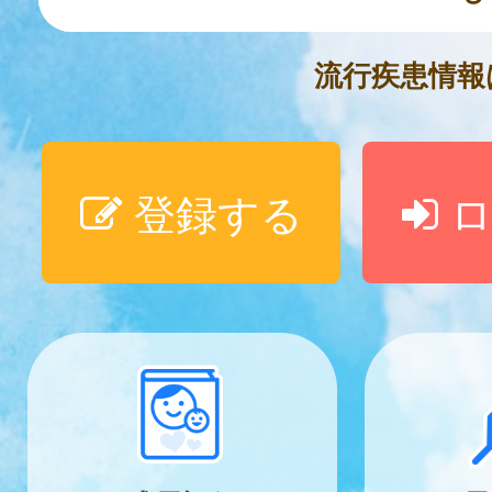
流行疾患情
登録する
ロ