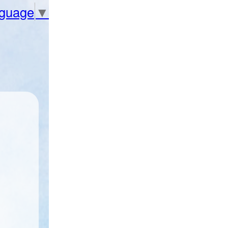
nguage
▼