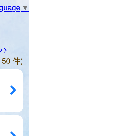
nguage
▼
>>
 50 件)