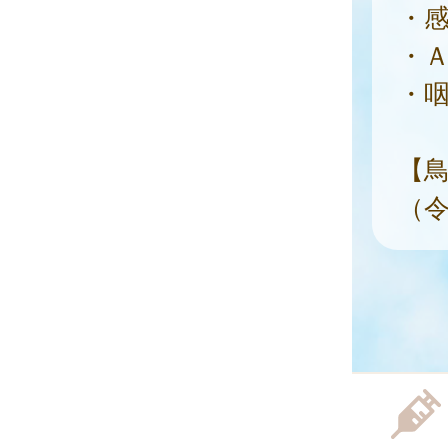
・感
・Ａ
・咽
【
（令