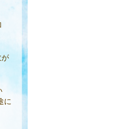
加
数が
い
途に