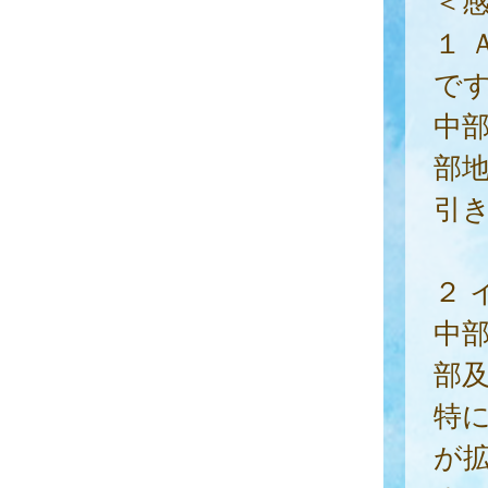
１
で
中
部
引
２
中
部
特
が