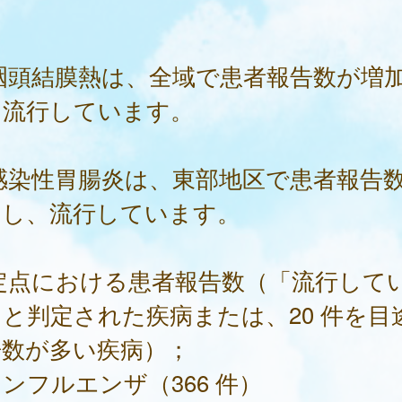
。
咽頭結膜熱は、全域で患者報告数が増
、流行しています。
 感染性胃腸炎は、東部地区で患者報告
加し、流行しています。
 定点における患者報告数（「流行して
と判定された疾病または、20 件を目
告数が多い疾病）；
ンフルエンザ（366 件）