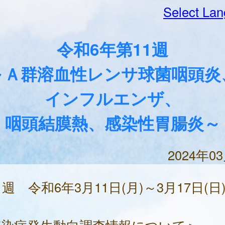
Select La
令和6年第11週
～Ａ群溶血性レンサ球菌咽頭炎
インフルエンザ、
咽頭結膜熱、感染性胃腸炎～
2024年0
1週 令和6年3月11日(月)～3月17日(日
感染症発生動向調査情報について＞