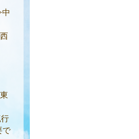
令中
西
東
流行
要で