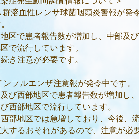
 Ａ群溶血性レンサ球菌咽頭炎警報が発
す。
部地区で患者報告数が増加し、中部及び
地区で流行しています。
き続き注意が必要です。
 インフルエンザ注意報が発令中です。
部及び西部地区で患者報告数が増加し、
及び西部地区で流行しています。
に西部地区では急増しており、今後、
拡大するおそれがあるので、注意が必