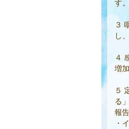
す
３ 
し
４
増
５
る」
報
・イ