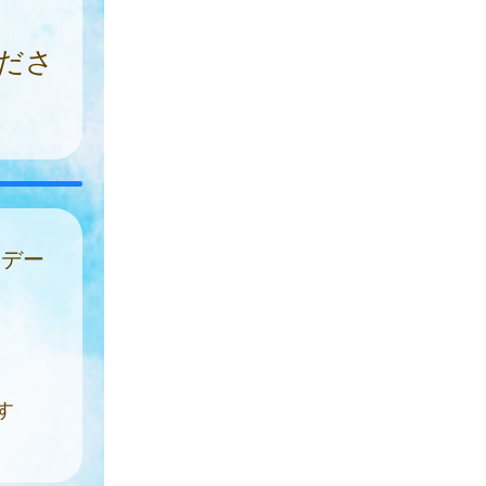
ださ
はデー
す