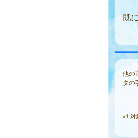
既
他の
タの
※1