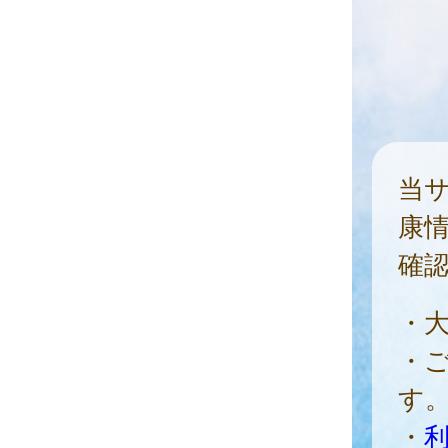
当
康
確
・
・
す
・