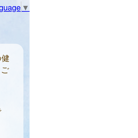
nguage
▼
の健
をご
で