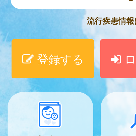
流行疾患情
登録する
ロ