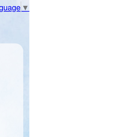
nguage
▼