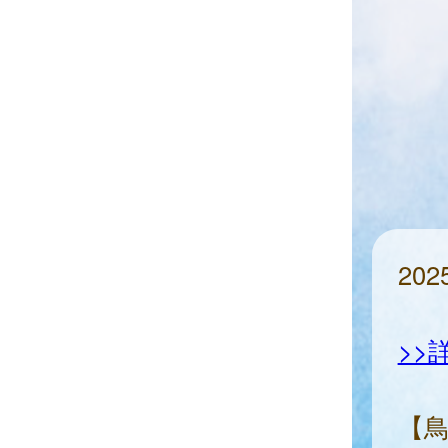
20
>>
【