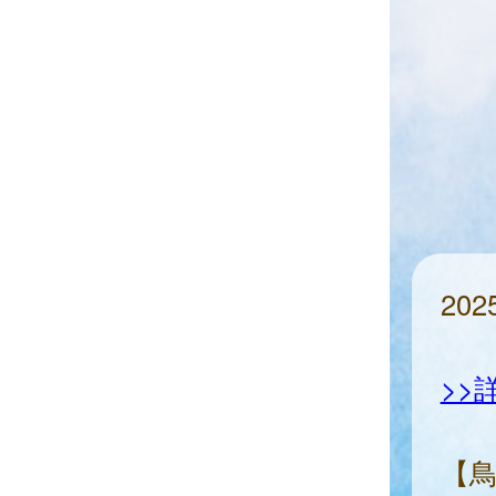
20
>>
【