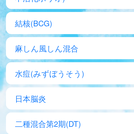
結核(BCG)
麻しん風しん混合
水痘(みずぼうそう)
日本脳炎
二種混合第2期(DT)