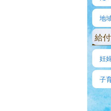
地
給付
妊
子