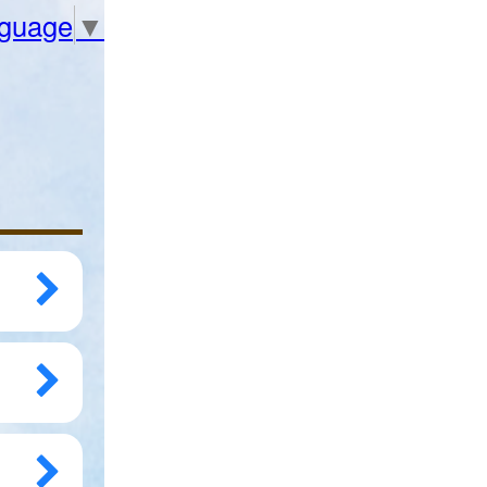
nguage
▼