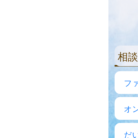
相談
フ
オ
だ