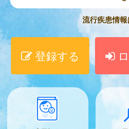
流行疾患情
登録する
ロ