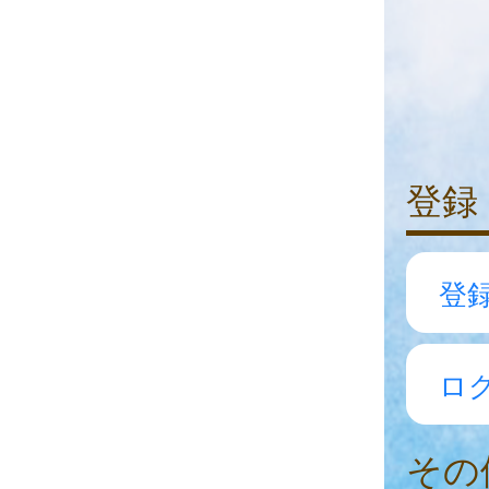
登録
登
ロ
その