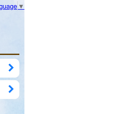
nguage
▼