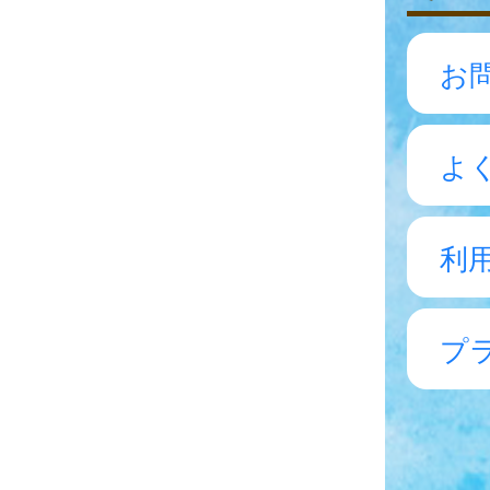
お
よ
利
プ