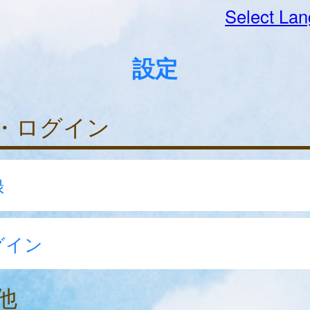
Select La
設定
・ログイン
録
グイン
他